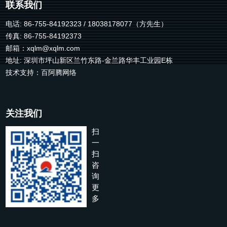
联系我们
电话: 86-755-84192323 / 18038178077（方先生）
传真: 86-755-84192373
邮箱：
xqlm@xqlm.com
地址: 深圳市坪山新区兰竹东路-金兰路华丰工业园E栋
技术支持：
百阿腾网络
关注我们
扫
一
扫
咨
询
更
多