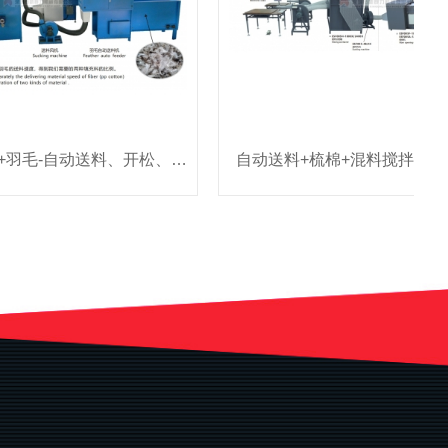
公仔棉（PP棉）+羽毛-自动送料、开松、混合填充系统
自动送料+梳棉+混料搅拌+充棉（