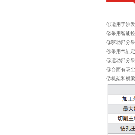
①适用于沙发
②采用智能
③驱动部分采
④采用气缸
⑤运动部分
⑥台面有吸
⑦机架和横