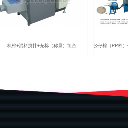
梳棉+混料搅拌+充棉（称量）组合