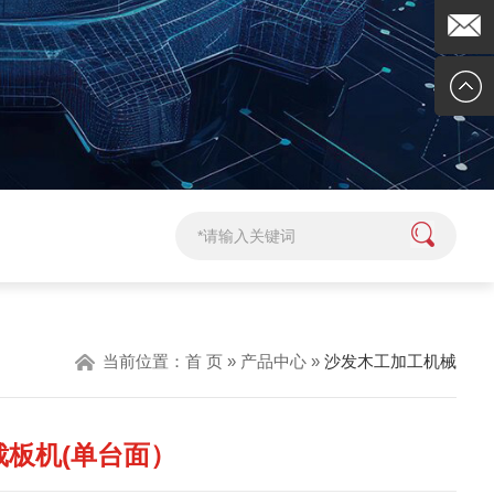
841923
在线客
服
企业邮
箱
当前位置：
首 页
»
产品中心
»
沙发木工加工机械
裁板机(单台面）