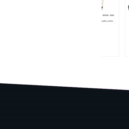
梳棉机+称量充棉机组合