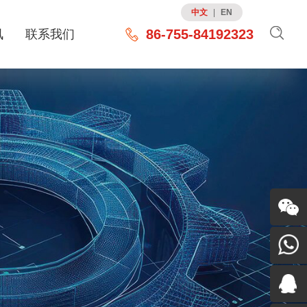
中文
|
EN
86-755-84192323
讯
联系我们
关注我
们
86-755-