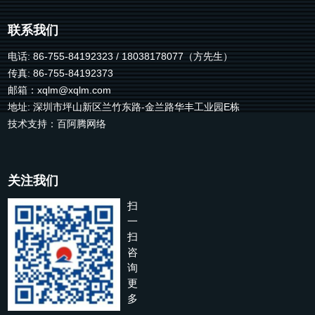
联系我们
电话: 86-755-84192323 / 18038178077（方先生）
传真: 86-755-84192373
邮箱：
xqlm@xqlm.com
地址: 深圳市坪山新区兰竹东路-金兰路华丰工业园E栋
技术支持：
百阿腾网络
关注我们
扫
一
扫
咨
询
更
多