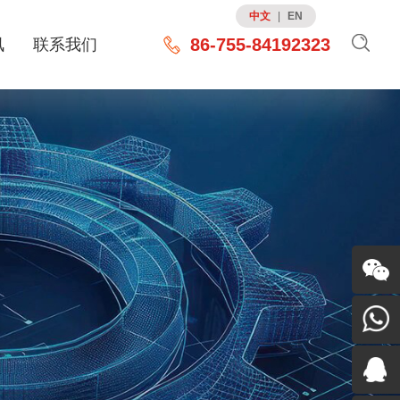
中文
|
EN
86-755-84192323
讯
联系我们
关注我
们
86-755-