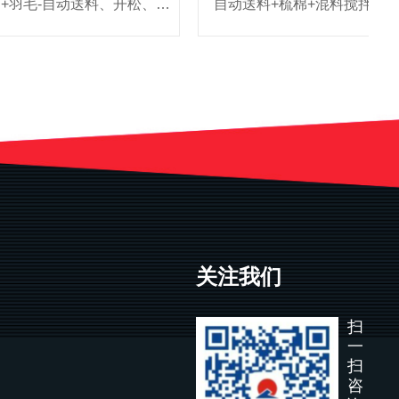
公仔棉（PP棉）+羽毛-自动送料、开松、混合填充系统
自动送料+梳棉+混料搅拌+充棉（
关注我们
扫
一
扫
咨