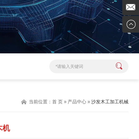
841923
在线客
服
企业邮
箱
当前位置：
首 页
»
产品中心
»
沙发木工加工机械
木机