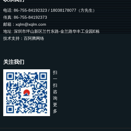
电话: 86-755-84192323 / 18038178077（方先生）
传真: 86-755-84192373
邮箱：
xqlm@xqlm.com
地址: 深圳市坪山新区兰竹东路-金兰路华丰工业园E栋
技术支持：
百阿腾网络
关注我们
扫
一
扫
咨
询
更
多