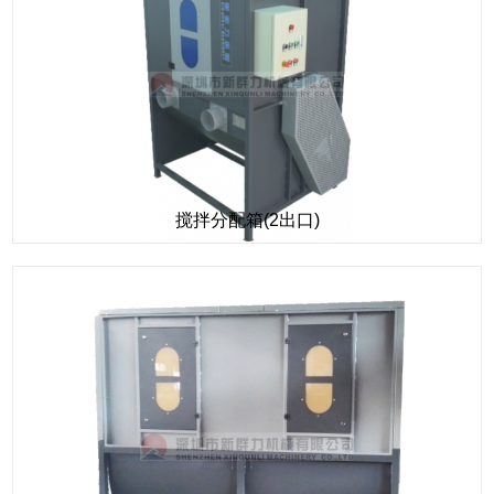
搅拌分配箱(2出口)