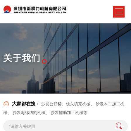
关于我们
大家都在搜：
沙发公仔棉、枕头填充机械
、
沙发木工加工机
械
、
沙发海绵切割机械
、
沙发辅助加工机械
等